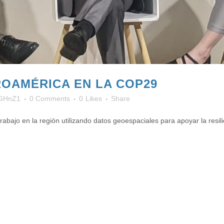
ROAMÉRICA EN LA COP29
GHnZ1
0 Comments
0
Likes
Share
ajo en la región utilizando datos geoespaciales para apoyar la resilien