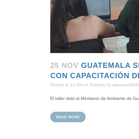
25 NOV
GUATEMALA S
CON CAPACITACIÓN D
Posted at 14:46h
in
Noticias
by
wpauser8kM
El taller dotó al Ministerio de Ambiente de Gu
READ MORE