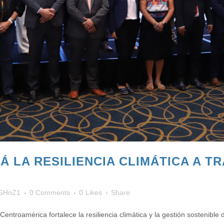
Á LA RESILIENCIA CLIMÁTICA A T
GHnZ1
0 Comments
0
Likes
Share
ntroamérica fortalece la resiliencia climática y la gestión sostenible