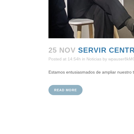
25 NOV
SERVIR CENT
Posted at 14:54h
in
Noticias
by
wpauser8kM
Estamos entusiasmados de ampliar nuestro trab
READ MORE