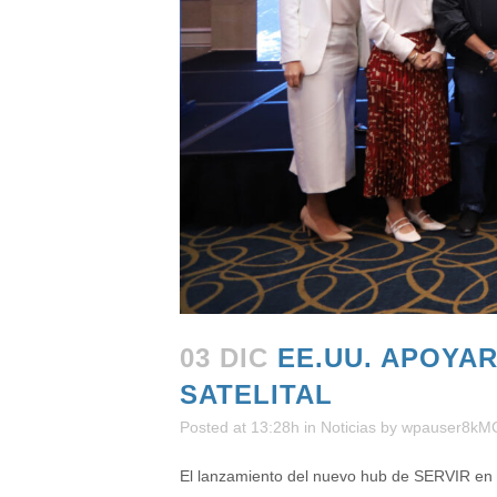
03 DIC
EE.UU. APOYAR
SATELITAL
Posted at 13:28h
in
Noticias
by
wpauser8kM
El lanzamiento del nuevo hub de SERVIR en Ce